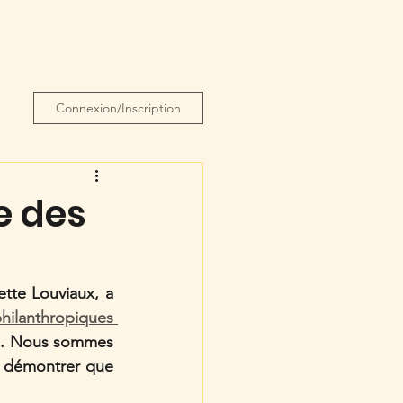
 du coeur
Plus
Connexion/Inscription
e des
tte Louviaux, a 
Fédération belge des fondations philanthropiques 
es. Nous sommes 
e démontrer que 