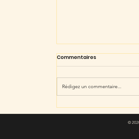
Commentaires
Rédigez un commentaire...
Melodia Therapy : quand
le son devient une
ressource pour mieux
© 2020
vivre la fin de vie