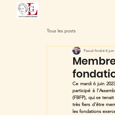
Accueil
À pro
Tous les posts
Pascal André
6 juin
Membre 
fondati
Ce mardi 6 juin 2023
participé à l'Assem
(FBFP), qui se tenai
très fiers d'être me
les fondations exerce