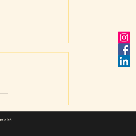
soirée musicale pour
e vibrer les coeurs
tialité