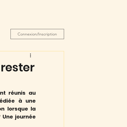
 du coeur
Plus
Connexion/Inscription
rester
nt réunis au 
édiée à une 
n lorsque la 
 Une journée 