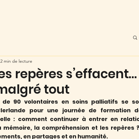
pos
Ginette Louviaux
Les Vibrations
2 min de lecture
s repères s’effacent… 
 malgré tout
s de 90 volontaires en soins palliatifs se so
lerlande pour une journée de formation d
elle : comment continuer à entrer en relatio
a mémoire, la compréhension et les repères ?
ements, en partages et en humanité.