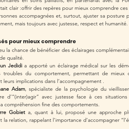
ntaires en soins palliatifs, en partenariat avec la Fo
était clair :offrir des repères pour mieux comprendre ces si
rsonnes accompagnées et, surtout, ajuster sa posture p
ment, mais toujours avec justesse, respect et humanité.
isés pour mieux comprendre
 eu la chance de bénéficier des éclairages complémentair
de qualité.
un Jedidi
 a apporté un éclairage médical sur les déme
es troubles du comportement, permettant de mieux c
t leurs implications dans l’accompagnement .
hane Adam
, spécialiste de la psychologie du vieillisse
ère d’“(inter)agir” avec justesse face à ces situation
r la compréhension fine des comportements.
erre Gobiet
 a, quant à lui, proposé une approche plus
et la relation, rappelant l’importance d’accompagner “l’é