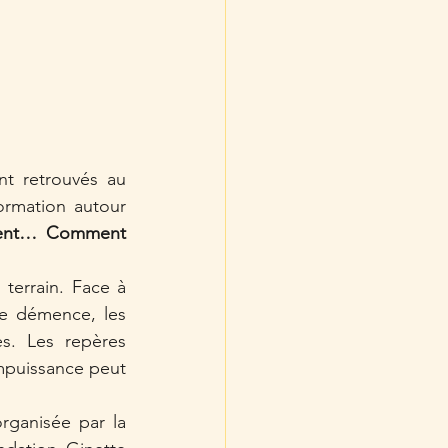
nt retrouvés au 
rmation autour 
cent… Comment 
terrain. Face à 
e démence, les 
s. Les repères 
mpuissance peut 
ganisée par la 