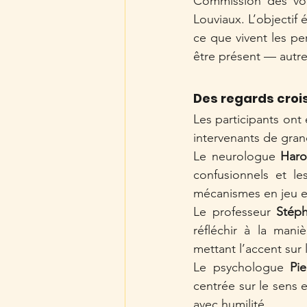
Commission des volo
Louviaux. L’objectif 
ce que vivent les pe
être présent — autre
Des regards cro
Les participants ont
intervenants de gran
Le neurologue 
Haro
confusionnels et l
mécanismes en jeu e
Le professeur 
Stép
réfléchir à la mani
mettant l’accent su
Le psychologue 
Pi
centrée sur le sens 
avec humilité.