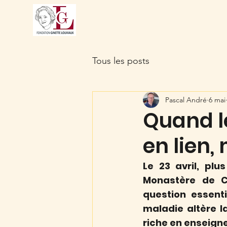
Accueil
À pro
Tous les posts
Pascal André
6 mai
Quand le
en lien,
Le 23 avril, plu
Monastère de C
question essenti
maladie altère l
riche en enseign