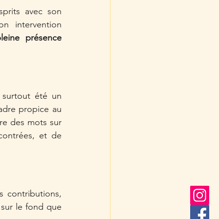
prits avec son 
approche sensible et profondément humaine, notamment à travers son intervention 
leine présence 
surtout été un 
dre propice au 
e des mots sur 
ontrées, et de 
contributions, 
 sur le fond que 