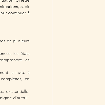
ndation Ginette 
tuations, saisir 
our continuer à 
es de plusieurs 
nces, les états 
omprendre les 
ment, a invité à 
s complexes, en 
 existentielle, 
nigme d’autrui” 