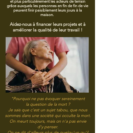
et plus particulièrement les acteurs de terrain
grâce auxquels les personnes en fin de fin de vie
peuvent finir paisiblement leurs jours à la
maison.
Aidez-nous à financer leurs projets et à
améliorer la qualité de leur travail !
"Pourquoi ne pas évoquer sereinement
la question de la mort ?
Je sais que c'est un sujet tabou, que nous
sommes dans une société qui occulte la mort.
On meurt toujours, mais on n'a pas envie
d'y penser.
On ne dit d'ailleurs plus de quelqu'un qu'il