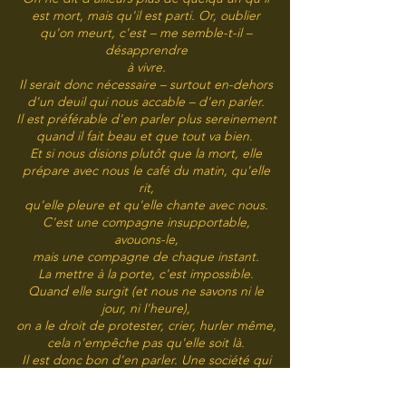
est mort, mais qu'il est parti. Or, oublier
qu'on meurt, c'est – me semble-t-il –
désapprendre
à vivre.
Il serait donc nécessaire – surtout en-dehors
d'un deuil qui nous accable – d'en parler.
Il est préférable d'en parler plus sereinement
quand il fait beau et que tout va bien.
Et si nous disions plutôt que la mort, elle
prépare avec nous le café du matin, qu'elle
rit,
qu'elle pleure et qu'elle chante avec nous.
C'est une compagne insupportable,
avouons-le,
mais une compagne de chaque instant.
La mettre à la porte, c'est impossible.
Quand elle surgit (et nous ne savons ni le
jour, ni l'heure),
on a le droit de protester, crier, hurler même,
cela n'empêche pas qu'elle soit là.
Il est donc bon d'en parler. Une société qui
ne se pose pas de questions est une société
qui régresse, qui se voile la face, et cela