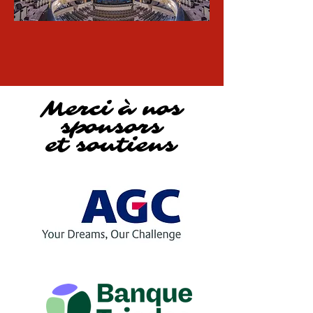
Merci à nos
sponsors
et soutiens