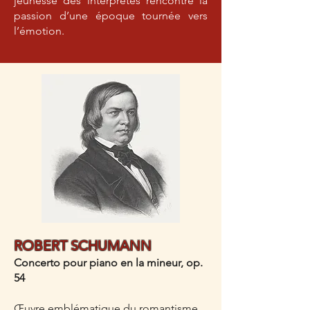
jeunesse des interprètes rencontre la
passion d’une époque tournée vers
l’émotion.
ROBERT SCHUMANN
Concerto pour piano en la mineur, op.
54
Œuvre emblématique
du romantisme,