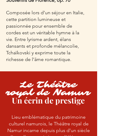
Souvenirs de Florence, op. 70
Composée lors d’un séjour en Italie,
cette partition lumineuse et
passionnée pour ensemble de
cordes est un véritable hymne à la
vie. Entre lyrisme ardent, élans
dansants et profonde mélancolie,
Tchaïkovski y exprime toute la
richesse de l’âme romantique.
Le Théâtre
royal de Namur
Un écrin de prestige
Lieu emblématique du patrimoine
culturel namurois, le Théâtre royal de
Namur incarne depuis plus d’un siècle