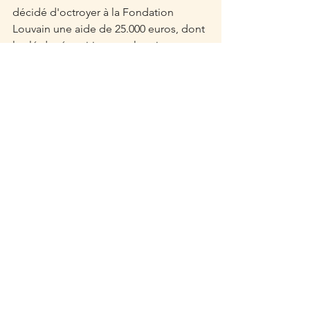
décidé d'octroyer à la Fondation 
Louvain une aide de 25.000 euros, dont 
la clé de répartition sera la suivante : 
10.000 euros pour la réduction de la 
fracture numérique, 10.000 euros pour 
les étudiants étrangers durant leur 
stage de fin d'études et 5.000 euros 
pour les étudiants jobeurs dans 
l'incapacité de travailler durant le 
blocus et la période des examens. 
Sur la photo : Pierre Louviaux, entouré 
de Florence Vanderstichelen et de 
Daniel Rahier.