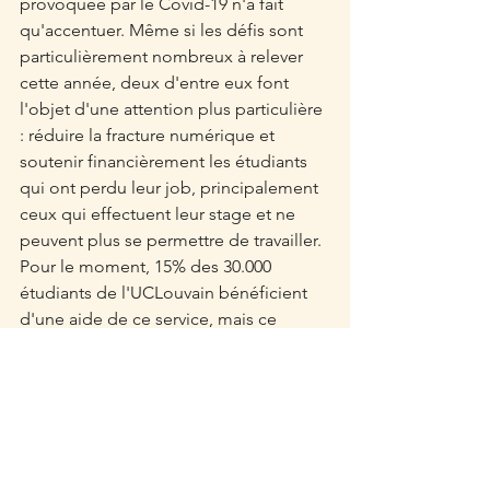
provoquée par le Covid-19 n'a fait 
qu'accentuer. Même si les défis sont 
particulièrement nombreux à relever 
cette année, deux d'entre eux font 
l'objet d'une attention plus particulière 
: réduire la fracture numérique et 
soutenir financièrement les étudiants 
qui ont perdu leur job, principalement 
ceux qui effectuent leur stage et ne 
peuvent plus se permettre de travailler. 
Pour le moment, 15% des 30.000 
étudiants de l'UCLouvain bénéficient 
d'une aide de ce service, mais ce 
chiffre pourrait augmenter dans les 
prochains mois. Toute aide de la 
Fondation Ginette Louviaux sera donc 
la bienvenue. 
Sur le photo : l'entrée du Point de 